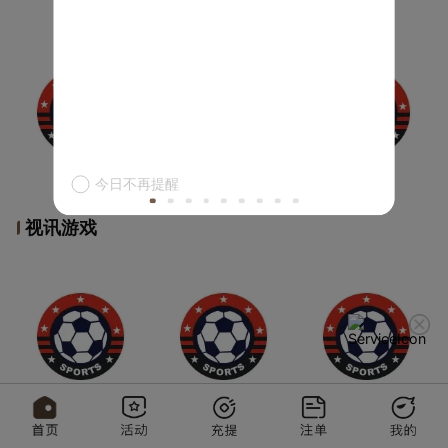
今日不再提醒
视讯游戏